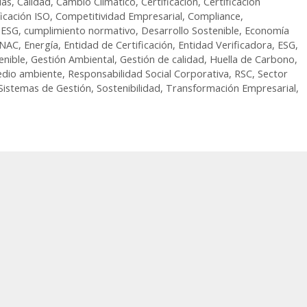
ías
,
Calidad
,
Cambio Climático
,
Certificación
,
Certificación
ficación ISO
,
Competitividad Empresarial
,
Compliance
,
s ESG
,
cumplimiento normativo
,
Desarrollo Sostenible
,
Economía
NAC
,
Energía
,
Entidad de Certificación
,
Entidad Verificadora
,
ESG
,
enible
,
Gestión Ambiental
,
Gestión de calidad
,
Huella de Carbono
,
dio ambiente
,
Responsabilidad Social Corporativa
,
RSC
,
Sector
Sistemas de Gestión
,
Sostenibilidad
,
Transformación Empresarial
,