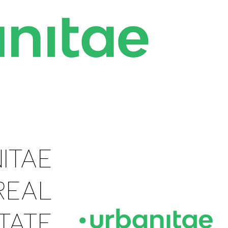
ITAE
REAL
TATE