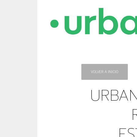
VOLVER A INICIO
URBAN
ES