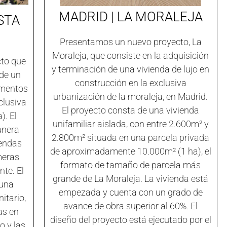
MADRID | LA MORALEJA
STA
Presentamos un nuevo proyecto, La
Moraleja, que consiste en la adquisición
to que
y terminación de una vivienda de lujo en
 de un
construcción en la exclusiva
amentos
urbanización de la moraleja, en Madrid.
clusiva
El proyecto consta de una vivienda
). El
unifamiliar aislada, con entre 2.600m² y
anera
2.800m² situada en una parcela privada
iendas
de aproximadamente 10.000m² (1 ha), el
meras
formato de tamaño de parcela más
nte. El
grande de La Moraleja. La vivienda está
 una
empezada y cuenta con un grado de
itario,
avance de obra superior al 60%. El
as en
diseño del proyecto está ejecutado por el
o y las