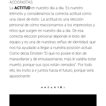
ACCIONISTAS.
La
ACTITUD
en nuestro día a día. Es nuestro
leitmotiv y consideramos la correcta actitud como
una clave de éxito. La actitud es una elección
personal de cómo reaccionamos a los imprevistos y
retos que surgen en nuestro día a día. De esa
correcta elección personal depende el éxito del
equipo y es una de nuestras señas de identidad, que
nos ha ayudado a llegar a nuestra posición actual.
Como decía Einstein “El que no posee el don de
maravillarse y de entusiasmarse, más le valdría estar
muerto, porque sus ojos están cerrados”. Por todo
ello, les invito a ir juntos hacia el futuro, porque será
apasionante.