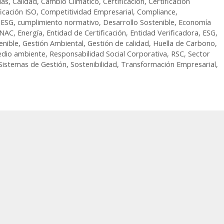
ías
,
Calidad
,
Cambio Climático
,
Certificación
,
Certificación
ficación ISO
,
Competitividad Empresarial
,
Compliance
,
s ESG
,
cumplimiento normativo
,
Desarrollo Sostenible
,
Economía
NAC
,
Energía
,
Entidad de Certificación
,
Entidad Verificadora
,
ESG
,
enible
,
Gestión Ambiental
,
Gestión de calidad
,
Huella de Carbono
,
dio ambiente
,
Responsabilidad Social Corporativa
,
RSC
,
Sector
Sistemas de Gestión
,
Sostenibilidad
,
Transformación Empresarial
,