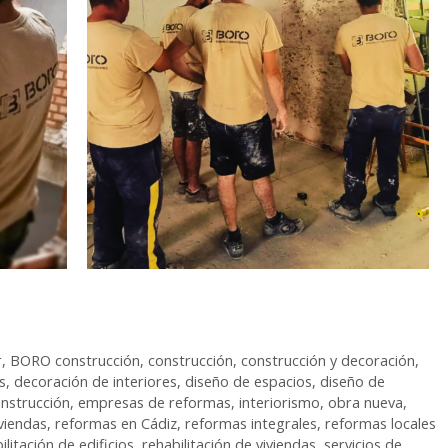
r
,
BORO construcción
,
construcción
,
construcción y decoración
,
s
,
decoración de interiores
,
diseño de espacios
,
diseño de
nstrucción
,
empresas de reformas
,
interiorismo
,
obra nueva
,
viendas
,
reformas en Cádiz
,
reformas integrales
,
reformas locales
ilitación de edificios
,
rehabilitación de viviendas
,
servicios de