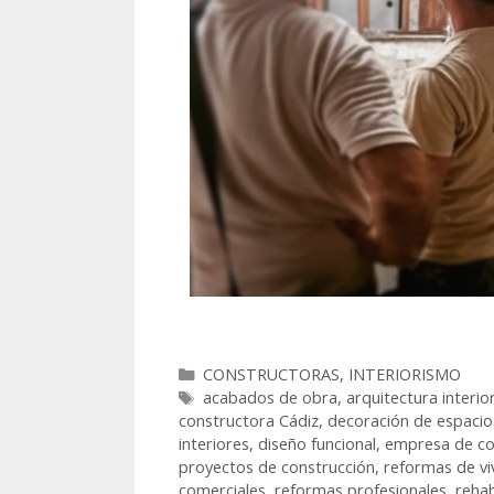
CONSTRUCTORAS
,
INTERIORISMO
acabados de obra
,
arquitectura interio
constructora Cádiz
,
decoración de espacio
interiores
,
diseño funcional
,
empresa de co
proyectos de construcción
,
reformas de vi
comerciales
,
reformas profesionales
,
rehab