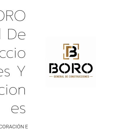
ORO
l De
ccio
es Y
cion
Es
CORACIÓN E