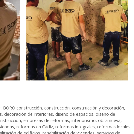
r
,
BORO construcción
,
construcción
,
construcción y decoración
,
s
,
decoración de interiores
,
diseño de espacios
,
diseño de
nstrucción
,
empresas de reformas
,
interiorismo
,
obra nueva
,
viendas
,
reformas en Cádiz
,
reformas integrales
,
reformas locales
ilitación de edificios
,
rehabilitación de viviendas
,
servicios de