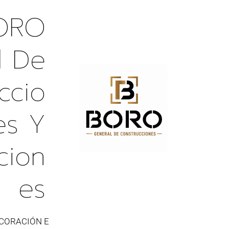
ORO
l De
ccio
es Y
cion
Es
CORACIÓN E