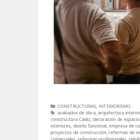
CONSTRUCTORAS
,
INTERIORISMO
acabados de obra
,
arquitectura interio
constructora Cádiz
,
decoración de espacio
interiores
,
diseño funcional
,
empresa de co
proyectos de construcción
,
reformas de vi
comerciales
,
reformas profesionales
,
rehab