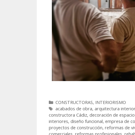
CONSTRUCTORAS
,
INTERIORISMO
acabados de obra
,
arquitectura interio
constructora Cádiz
,
decoración de espacio
interiores
,
diseño funcional
,
empresa de co
proyectos de construcción
,
reformas de vi
comerciales
,
reformas profesionales
,
rehab