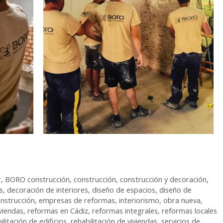
r
,
BORO construcción
,
construcción
,
construcción y decoración
,
s
,
decoración de interiores
,
diseño de espacios
,
diseño de
nstrucción
,
empresas de reformas
,
interiorismo
,
obra nueva
,
viendas
,
reformas en Cádiz
,
reformas integrales
,
reformas locales
ilitación de edificios
,
rehabilitación de viviendas
,
servicios de