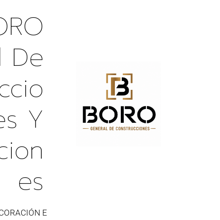
ORO
l De
ccio
es Y
cion
Es
CORACIÓN E