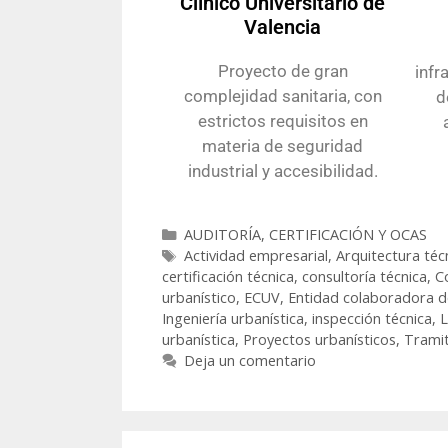
Clínico Universitario de
Valencia
Proyecto de gran
infr
complejidad sanitaria, con
d
estrictos requisitos en
materia de seguridad
industrial y accesibilidad.
AUDITORÍA, CERTIFICACIÓN Y OCAS
Actividad empresarial
,
Arquitectura téc
certificación técnica
,
consultoría técnica
,
C
urbanístico
,
ECUV
,
Entidad colaboradora de
Ingeniería urbanística
,
inspección técnica
,
L
urbanística
,
Proyectos urbanísticos
,
Tramit
Deja un comentario