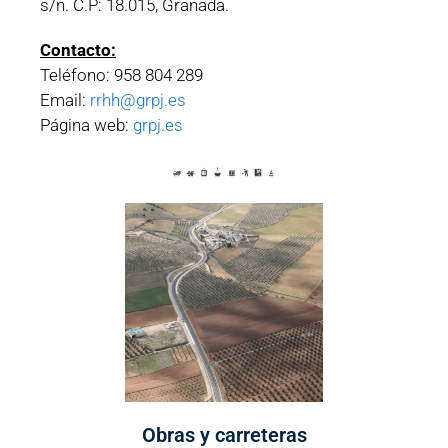
s/n. C.P: 18.015, Granada.
Contacto:
Teléfono: 958 804 289
Email:
rrhh@grpj.es
Página web:
grpj.es
Obras y carreteras