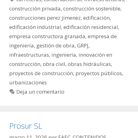
construcción privada
,
construcción sostenible
,
construcciones perez jimenez
,
edificación
,
edificación industrial
,
edificación residencial
,
empresa constructora granada
,
empresa de
ingeniería
,
gestión de obra
,
GRPJ
,
infraestructuras
,
ingeniería
,
innovación en
construcción
,
obra civil
,
obras hidráulicas
,
proyectos de construcción
,
proyectos públicos
,
urbanizaciones
Deja un comentario
Prosur SL
marzo 11, 2026
por
FAEC_CONTENIDOS