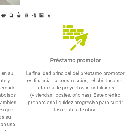
Préstamo promotor
La finalidad principal del préstamo promotor
r en su
es financiar la construcción, rehabilitación o
nte y
reforma de proyectos inmobiliarios
mercado.
(viviendas, locales, oficinas). Este crédito
mbolsos
proporciona liquidez progresiva para cubrir
 También
los costes de obra.
es que
da su
can una