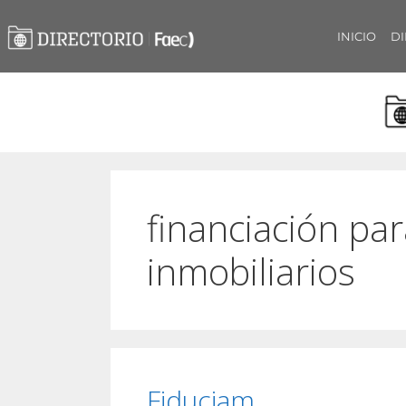
INICIO
DI
financiación pa
inmobiliarios
Fiduciam