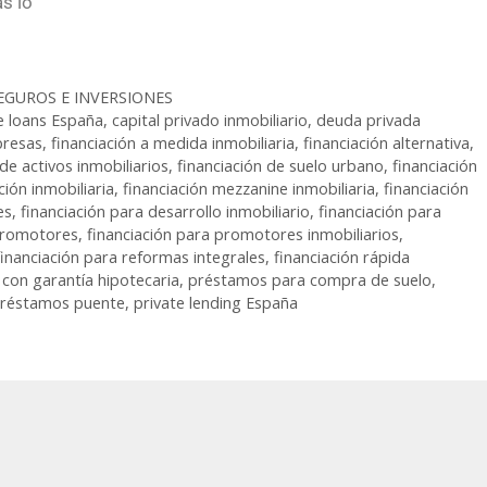
s lo
EGUROS E INVERSIONES
e loans España
,
capital privado inmobiliario
,
deuda privada
presas
,
financiación a medida inmobiliaria
,
financiación alternativa
,
 de activos inmobiliarios
,
financiación de suelo urbano
,
financiación
ción inmobiliaria
,
financiación mezzanine inmobiliaria
,
financiación
es
,
financiación para desarrollo inmobiliario
,
financiación para
 promotores
,
financiación para promotores inmobiliarios
,
financiación para reformas integrales
,
financiación rápida
con garantía hipotecaria
,
préstamos para compra de suelo
,
réstamos puente
,
private lending España