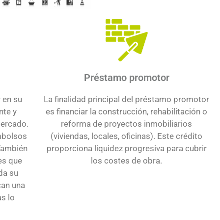
Préstamo promotor
La finalidad principal del préstamo promotor
r en su
es financiar la construcción, rehabilitación o
nte y
reforma de proyectos inmobiliarios
mercado.
(viviendas, locales, oficinas). Este crédito
mbolsos
proporciona liquidez progresiva para cubrir
 También
los costes de obra.
es que
da su
can una
s lo