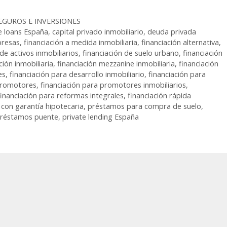
EGUROS E INVERSIONES
e loans España
,
capital privado inmobiliario
,
deuda privada
presas
,
financiación a medida inmobiliaria
,
financiación alternativa
,
 de activos inmobiliarios
,
financiación de suelo urbano
,
financiación
ción inmobiliaria
,
financiación mezzanine inmobiliaria
,
financiación
es
,
financiación para desarrollo inmobiliario
,
financiación para
 promotores
,
financiación para promotores inmobiliarios
,
financiación para reformas integrales
,
financiación rápida
con garantía hipotecaria
,
préstamos para compra de suelo
,
réstamos puente
,
private lending España