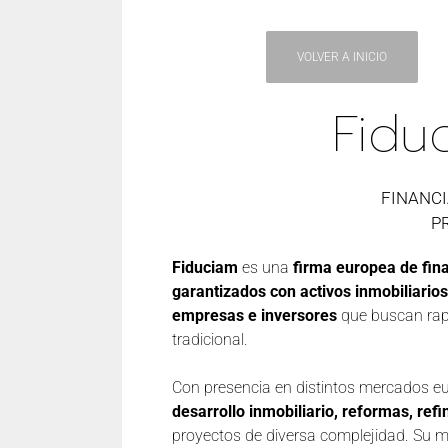
VOLVER A INICIO
Fidu
FINANC
P
Fiduciam
es una
firma europea de fina
garantizados con activos inmobiliarios
empresas e inversores
que buscan rapi
tradicional.
Con presencia en distintos mercados e
desarrollo inmobiliario, reformas, ref
proyectos de diversa complejidad. Su