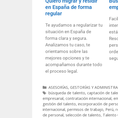
Quiero migrar y residir
Bus
en España de forma
emp
regular
Faci
Te ayudamos a regularizar tu
inte
situación en España de
está
forma clara y segura.
Reso
Analizamos tu caso, te
pers
orientamos sobre las
orde
mejores opciones y te
segu
acompañamos durante todo
el proceso legal.
ASESORÍAS, GESTORÍAS Y ADMINISTRA
búsqueda de talento
,
captación de tale
empresarial
,
contratación internacional
,
em
gestión del talento
,
incorporación de pers
internacional
,
permisos de trabajo
,
Perú
,
r
de personal
,
selección de talento
,
Talento 