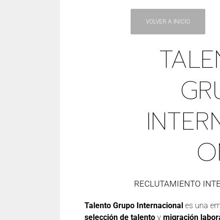
VOLVER A INICIO
TALE
GR
INTER
O
RECLUTAMIENTO INT
Talento Grupo Internacional
es una em
selección de talento
y
migración labora