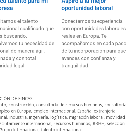
co talento para mi
Aspiro a la mejor
resa
oportunidad laboral
litamos el talento
Conectamos tu experiencia
rnacional cualificado que
con oportunidades laborales
s buscando.
reales en Europa. Te
lvemos tu necesidad de
acompañamos en cada paso
onal de manera ágil,
de tu incorporación para que
nada y con total
avances con confianza y
ridad legal.
tranquilidad.
CIÓN DE FINCAS
nto
,
construcción
,
consultoría de recursos humanos
,
consultoría
pleo en Europa
,
empleo internacional
,
España
,
extranjería
,
onal
,
Industria
,
ingeniería
,
logística
,
migración laboral
,
movilidad
eclutamiento internacional
,
recursos humanos
,
RRHH
,
selección
Grupo Internacional
,
talento internacional