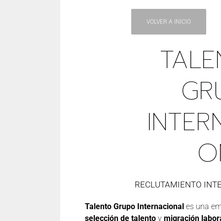
VOLVER A INICIO
TALE
GR
INTER
O
RECLUTAMIENTO INT
Talento Grupo Internacional
es una em
selección de talento
y
migración labora