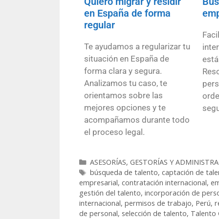
Quiero migrar y residir
Bus
en España de forma
emp
regular
Faci
Te ayudamos a regularizar tu
inte
situación en España de
está
forma clara y segura.
Reso
Analizamos tu caso, te
pers
orientamos sobre las
orde
mejores opciones y te
segu
acompañamos durante todo
el proceso legal.
ASESORÍAS, GESTORÍAS Y ADMINISTRA
búsqueda de talento
,
captación de tale
empresarial
,
contratación internacional
,
em
gestión del talento
,
incorporación de pers
internacional
,
permisos de trabajo
,
Perú
,
r
de personal
,
selección de talento
,
Talento 