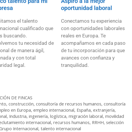
co talento para mi
Aspiro a la mejor
resa
oportunidad laboral
litamos el talento
Conectamos tu experiencia
rnacional cualificado que
con oportunidades laborales
s buscando.
reales en Europa. Te
lvemos tu necesidad de
acompañamos en cada paso
onal de manera ágil,
de tu incorporación para que
nada y con total
avances con confianza y
ridad legal.
tranquilidad.
CIÓN DE FINCAS
nto
,
construcción
,
consultoría de recursos humanos
,
consultoría
pleo en Europa
,
empleo internacional
,
España
,
extranjería
,
onal
,
Industria
,
ingeniería
,
logística
,
migración laboral
,
movilidad
eclutamiento internacional
,
recursos humanos
,
RRHH
,
selección
Grupo Internacional
,
talento internacional