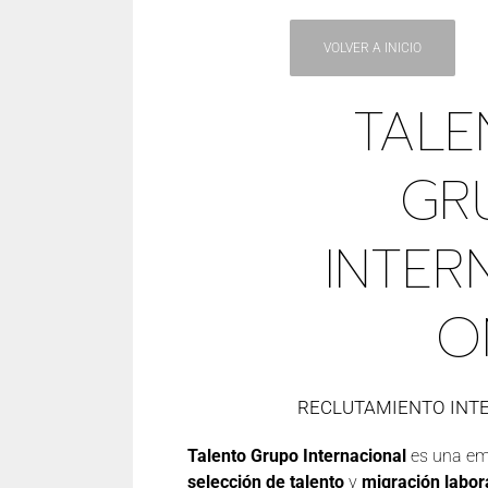
VOLVER A INICIO
TALE
GR
INTER
O
RECLUTAMIENTO INT
Talento Grupo Internacional
es una em
selección de talento
y
migración labora