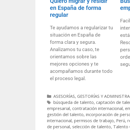
Quiero migrar y residir
Bus
en España de forma
emp
regular
Faci
Te ayudamos a regularizar tu
inte
situación en España de
está
forma clara y segura.
Reso
Analizamos tu caso, te
pers
orientamos sobre las
orde
mejores opciones y te
segu
acompañamos durante todo
el proceso legal.
ASESORÍAS, GESTORÍAS Y ADMINISTRA
búsqueda de talento
,
captación de tale
empresarial
,
contratación internacional
,
em
gestión del talento
,
incorporación de pers
internacional
,
permisos de trabajo
,
Perú
,
r
de personal
,
selección de talento
,
Talento 