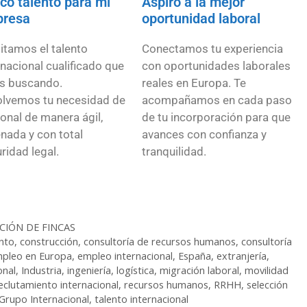
co talento para mi
Aspiro a la mejor
resa
oportunidad laboral
litamos el talento
Conectamos tu experiencia
rnacional cualificado que
con oportunidades laborales
s buscando.
reales en Europa. Te
lvemos tu necesidad de
acompañamos en cada paso
onal de manera ágil,
de tu incorporación para que
nada y con total
avances con confianza y
ridad legal.
tranquilidad.
CIÓN DE FINCAS
nto
,
construcción
,
consultoría de recursos humanos
,
consultoría
pleo en Europa
,
empleo internacional
,
España
,
extranjería
,
onal
,
Industria
,
ingeniería
,
logística
,
migración laboral
,
movilidad
eclutamiento internacional
,
recursos humanos
,
RRHH
,
selección
Grupo Internacional
,
talento internacional