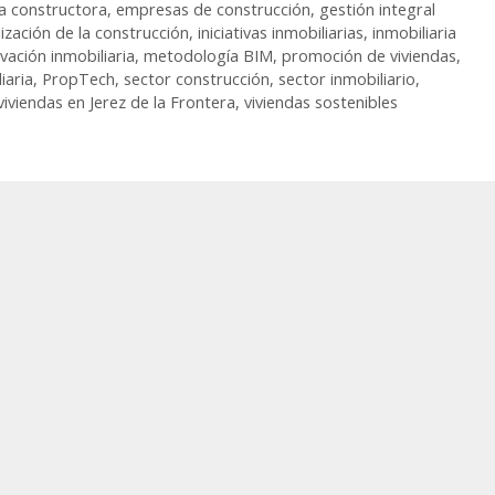
 constructora
,
empresas de construcción
,
gestión integral
lización de la construcción
,
iniciativas inmobiliarias
,
inmobiliaria
vación inmobiliaria
,
metodología BIM
,
promoción de viviendas
,
iaria
,
PropTech
,
sector construcción
,
sector inmobiliario
,
viviendas en Jerez de la Frontera
,
viviendas sostenibles