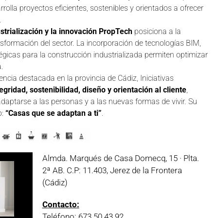
rrolla proyectos eficientes, sostenibles y orientados a ofrecer
.
dustrialización y la innovación PropTech
posiciona a la
sformación del sector. La incorporación de tecnologías BIM,
égicas para la construcción industrializada permiten optimizar
a.
ncia destacada en la provincia de Cádiz, Iniciativas
tegridad, sostenibilidad, diseño y orientación al cliente
,
aptarse a las personas y a las nuevas formas de vivir. Su
o:
“Casas que se adaptan a ti”
.
Almda. Marqués de Casa Domecq, 15 · Plta.
2ª AB. C.P: 11.403, Jerez de la Frontera
(Cádiz)
Contacto:
Teléfono: 673 50 43 92