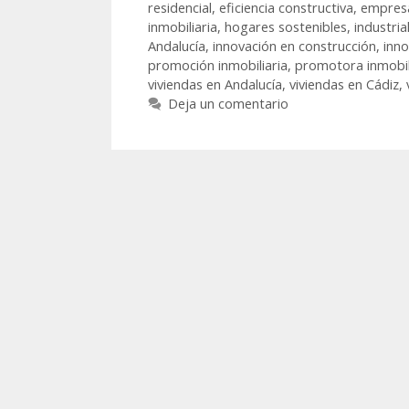
residencial
,
eficiencia constructiva
,
empresa
inmobiliaria
,
hogares sostenibles
,
industria
Andalucía
,
innovación en construcción
,
inno
promoción inmobiliaria
,
promotora inmobil
viviendas en Andalucía
,
viviendas en Cádiz
,
Deja un comentario