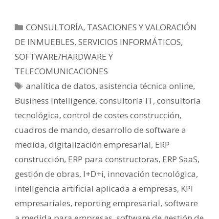
CONSULTORÍA, TASACIONES Y VALORACIÓN
DE INMUEBLES
,
SERVICIOS INFORMÁTICOS,
SOFTWARE/HARDWARE Y
TELECOMUNICACIONES
analítica de datos
,
asistencia técnica online
,
Business Intelligence
,
consultoría IT
,
consultoría
tecnológica
,
control de costes construcción
,
cuadros de mando
,
desarrollo de software a
medida
,
digitalización empresarial
,
ERP
construcción
,
ERP para constructoras
,
ERP SaaS
,
gestión de obras
,
I+D+i
,
innovación tecnológica
,
inteligencia artificial aplicada a empresas
,
KPI
empresariales
,
reporting empresarial
,
software
a medida para empresas
,
software de gestión de