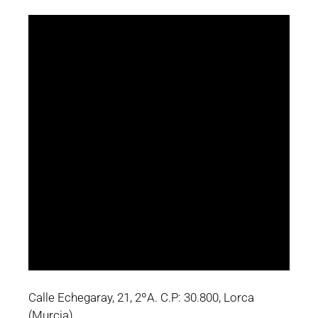
Calle Echegaray, 21, 2ºA. C.P: 30.800, Lorca
(Murcia).