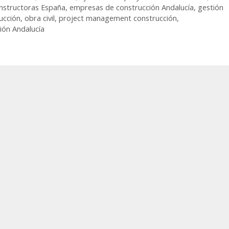
nstructoras España
,
empresas de construcción Andalucía
,
gestión
ucción
,
obra civil
,
project management construcción
,
ión Andalucía