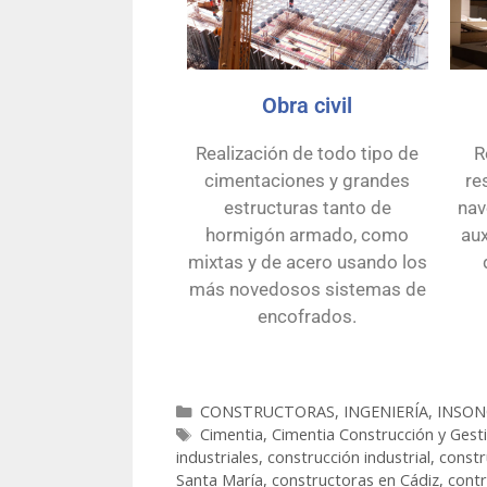
Obra civil
Realización de todo tipo de
R
cimentaciones y grandes
re
estructuras tanto de
nav
hormigón armado, como
aux
mixtas y de acero usando los
más novedosos sistemas de
encofrados.
CONSTRUCTORAS
,
INGENIERÍA, INSO
Cimentia
,
Cimentia Construcción y Gest
industriales
,
construcción industrial
,
constr
Santa María
,
constructoras en Cádiz
,
contr