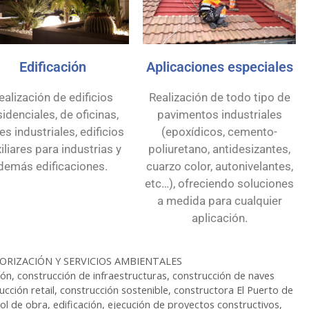
Edificación
Aplicaciones especiales
ealización de edificios
Realización de todo tipo de
sidenciales, de oficinas,
pavimentos industriales
es industriales, edificios
(epoxídicos, cemento-
iliares para industrias y
poliuretano, antidesizantes,
demás edificaciones.
cuarzo color, autonivelantes,
etc…), ofreciendo soluciones
a medida para cualquier
aplicación.
NORIZACIÓN Y SERVICIOS AMBIENTALES
ión
,
construcción de infraestructuras
,
construcción de naves
ucción retail
,
construcción sostenible
,
constructora El Puerto de
ol de obra
,
edificación
,
ejecución de proyectos constructivos
,