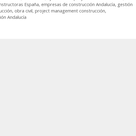
nstructoras España
,
empresas de construcción Andalucía
,
gestión
ucción
,
obra civil
,
project management construcción
,
ión Andalucía