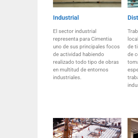
Industrial
Dist
El sector industrial
Trab
representa para Cimentia
loca
uno de sus principales focos
de t
de actividad habiendo
de c
realizado todo tipo de obras
toma
en multitud de entornos
espe
industriales.
trab
indu