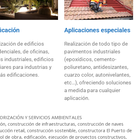
ficación
Aplicaciones especiales
ización de edificios
Realización de todo tipo de
denciales, de oficinas,
pavimentos industriales
s industriales, edificios
(epoxídicos, cemento-
liares para industrias y
poliuretano, antidesizantes,
s edificaciones.
cuarzo color, autonivelantes,
etc…), ofreciendo soluciones
a medida para cualquier
aplicación.
NORIZACIÓN Y SERVICIOS AMBIENTALES
ión
,
construcción de infraestructuras
,
construcción de naves
ucción retail
,
construcción sostenible
,
constructora El Puerto de
ol de obra
,
edificación
,
ejecución de proyectos constructivos
,