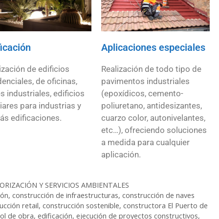
ficación
Aplicaciones especiales
ización de edificios
Realización de todo tipo de
denciales, de oficinas,
pavimentos industriales
s industriales, edificios
(epoxídicos, cemento-
liares para industrias y
poliuretano, antidesizantes,
s edificaciones.
cuarzo color, autonivelantes,
etc…), ofreciendo soluciones
a medida para cualquier
aplicación.
NORIZACIÓN Y SERVICIOS AMBIENTALES
ión
,
construcción de infraestructuras
,
construcción de naves
ucción retail
,
construcción sostenible
,
constructora El Puerto de
ol de obra
,
edificación
,
ejecución de proyectos constructivos
,