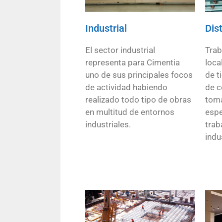
Industrial
Dist
El sector industrial
Trab
representa para Cimentia
loca
uno de sus principales focos
de t
de actividad habiendo
de c
realizado todo tipo de obras
toma
en multitud de entornos
espe
industriales.
trab
indu