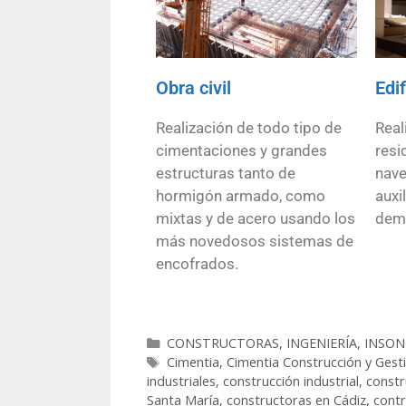
Obra civil
Edi
Realización de todo tipo de
Real
cimentaciones y grandes
resi
estructuras tanto de
nave
hormigón armado, como
auxi
mixtas y de acero usando los
demá
más novedosos sistemas de
encofrados.
CONSTRUCTORAS
,
INGENIERÍA, INSO
Cimentia
,
Cimentia Construcción y Gest
industriales
,
construcción industrial
,
constr
Santa María
,
constructoras en Cádiz
,
contr