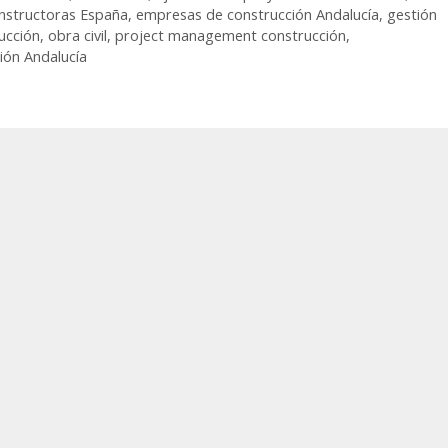
nstructoras España
,
empresas de construcción Andalucía
,
gestión
ucción
,
obra civil
,
project management construcción
,
ión Andalucía