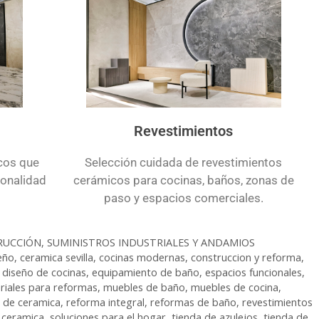
Revestimientos
cos que
Selección cuidada de revestimientos
ionalidad
cerámicos para cocinas, baños, zonas de
paso y espacios comerciales.
RUCCIÓN, SUMINISTROS INDUSTRIALES Y ANDAMIOS
eño
,
ceramica sevilla
,
cocinas modernas
,
construccion y reforma
,
,
diseño de cocinas
,
equipamiento de baño
,
espacios funcionales
,
riales para reformas
,
muebles de baño
,
muebles de cocina
,
 de ceramica
,
reforma integral
,
reformas de baño
,
revestimientos
ceramica
,
soluciones para el hogar
,
tienda de azulejos
,
tienda de