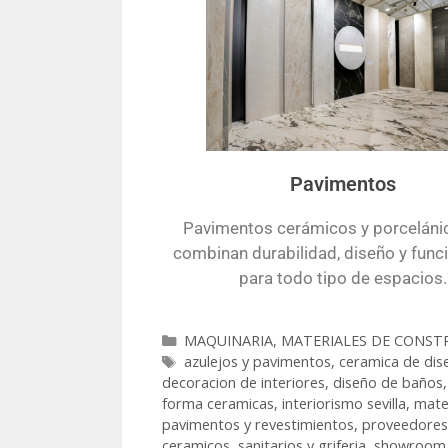
Pavimentos
Pavimentos cerámicos y porceláni
combinan durabilidad, diseño y func
para todo tipo de espacios.
MAQUINARIA, MATERIALES DE CONST
azulejos y pavimentos
,
ceramica de dis
decoracion de interiores
,
diseño de baños
forma ceramicas
,
interiorismo sevilla
,
mate
pavimentos y revestimientos
,
proveedores
ceramicos
,
sanitarios y griferia
,
showroom 