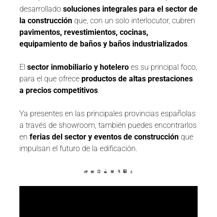
desarrollado
soluciones integrales para el sector de
la construcción
que, con un solo interlocutor, cubren
pavimentos, revestimientos, cocinas,
equipamiento de baños y baños industrializados
.
El
sector inmobiliario y hotelero
es su principal foco,
para el que ofrece
productos de altas prestaciones
a precios competitivos
.
Ya presentes en las principales provincias españolas
a través de showroom, también puedes encontrarlos
en
ferias del sector y eventos de construcción
que
impulsan el futuro de la edificación.