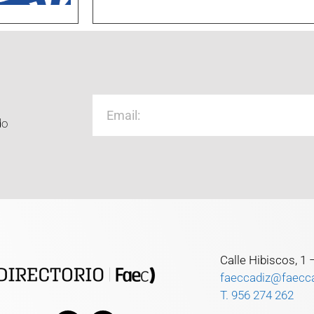
do
Calle Hibiscos, 1
faeccadiz@faecc
T. 956 274 262