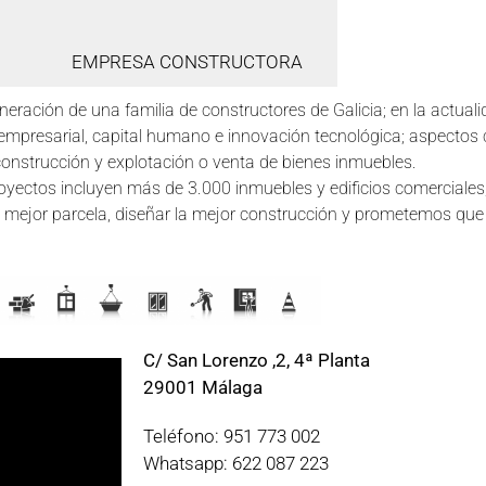
EMPRESA CONSTRUCTORA
neración de una familia de constructores de Galicia; en la actual
empresarial, capital humano e innovación tecnológica; aspectos 
 construcción y explotación o venta de bienes inmuebles.
royectos incluyen más de 3.000 inmuebles y edificios comerciale
mejor parcela, diseñar la mejor construcción y prometemos que 
C/ San Lorenzo ,2, 4ª Planta
29001 Málaga
Teléfono: 951 773 002
Whatsapp: 622 087 223