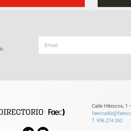
do
Calle Hibiscos, 1
faeccadiz@faecc
T. 956 274 262