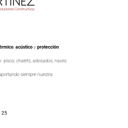
térmico
,
acústico
y
protección
o pisos, chalets, adosados, naves
 aportando siempre nuestra
, 25