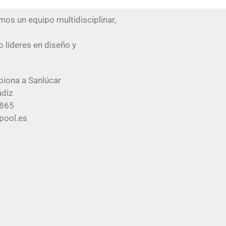
os un equipo multidisciplinar,
 líderes en diseño y
hipiona a Sanlúcar
ádiz
 865
pool.es