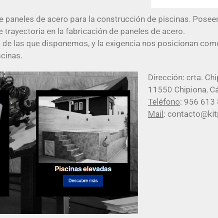
paneles de acero para la construcción de piscinas. Poseem
trayectoria en la fabricación de paneles de acero.
as de las que disponemos, y la exigencia nos posicionan como
scinas.
Dirección
: crta. C
11550 Chipiona, C
Teléfono
: 956 613
Mail
: contacto@kit