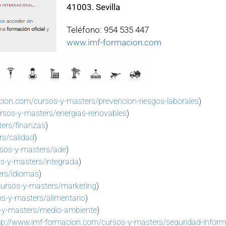
41003. Sevilla
Teléfono: 954 535 447
www.imf-formacion.com
cion.com/cursos-y-masters/prevencion-riesgos-laborales
)
rsos-y-masters/energias-renovables
)
ers/finanzas
)
rs/calidad
)
rsos-y-masters/ade
)
s-y-masters/integrada
)
ers/idiomas
)
cursos-y-masters/marketing
)
s-y-masters/alimentario
)
s-y-masters/medio-ambiente
)
tp://www.imf-formacion.com/cursos-y-masters/seguridad-infor