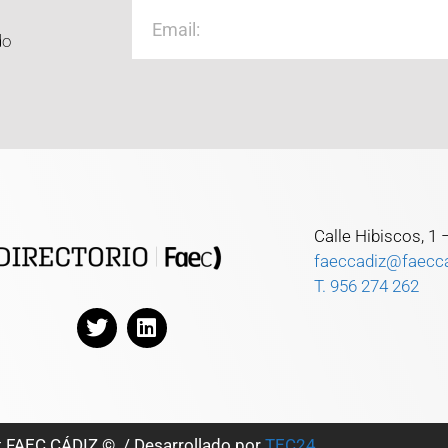
do
Calle Hibiscos, 1
faeccadiz@faecc
T. 956 274 262
t FAEC CÁDIZ © / Desarrollado por
TEC24