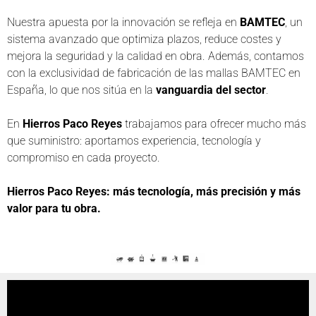
Nuestra apuesta por la innovación se refleja en
BAMTEC
, un
sistema avanzado que optimiza plazos, reduce costes y
mejora la seguridad y la calidad en obra. Además, contamos
con la exclusividad de fabricación de las mallas BAMTEC en
España, lo que nos sitúa en la
vanguardia del sector
.
En
Hierros Paco Reyes
trabajamos para ofrecer mucho más
que suministro: aportamos experiencia, tecnología y
compromiso en cada proyecto.
Hierros Paco Reyes: más tecnología, más precisión y más
valor para tu obra.