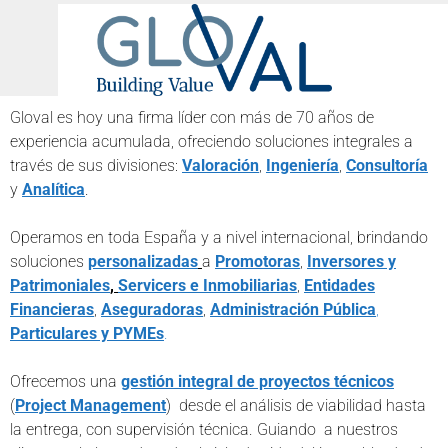
Gloval es hoy una firma líder con más de 70 años de
experiencia acumulada, ofreciendo soluciones integrales a
través de sus divisiones:
V
aloración
,
Ingeniería
,
Consultoría
y
Analítica
.
Operamos en toda España y a nivel internacional, brindando
soluciones
personalizadas
a
Promotoras
,
Inversores y
Patrimoniales
,
Servicers e Inmobiliarias
,
Entidades
Financieras
,
Aseguradoras
,
Administración Pública
,
Particulares y
PYMEs
.
Ofrecemos una
gestión integral de proyectos técnicos
(
Project Management
) desde el análisis de viabilidad hasta
la entrega, con supervisión técnica. Guiando a nuestros