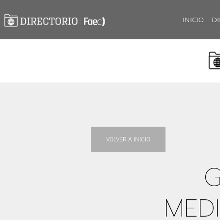
INICIO
DI
VOLVER A INICIO
G
MED