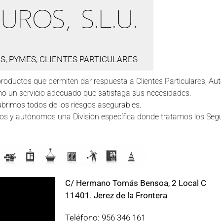
UROS, S.L.U.
, PYMES, CLIENTES PARTICULARES
uctos que permiten dar respuesta a Clientes Particulares, A
mo un servicio adecuado que satisfaga sus necesidades.
ubrimos todos de los riesgos asegurables.
rios y autónomos una División específica donde tratamos los Se
C/ Hermano Tomás Bensoa, 2 Local C
11401. Jerez de la Frontera
Teléfono: 956 346 161