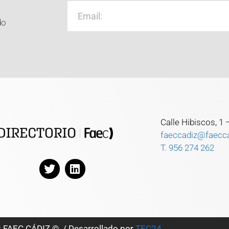
do
Calle Hibiscos, 1
faeccadiz@faecc
T. 956 274 262
t FAEC CÁDIZ © / Desarrollado por
TEC24