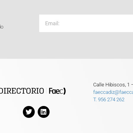
do
Calle Hibiscos, 1
faeccadiz@faecc
T. 956 274 262