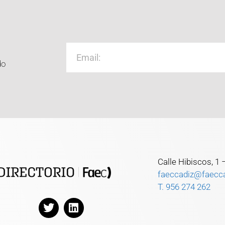
do
Calle Hibiscos, 1
faeccadiz@faecc
T. 956 274 262