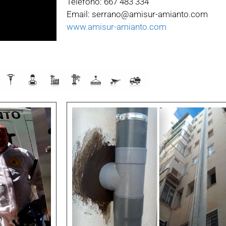
Teléfono: 667 483 334
Email: serrano@amisur-amianto.com
www.amisur-amianto.com