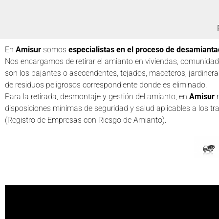
En
Amisur
somos
especialistas en el proceso de desamiant
Nos encargamos de retirar el amianto en viviendas, comunidade
son los bajantes o asecendentes, tejados, maceteros, jardineras
de residuos peligrosos correspondiente donde es eliminado.
Para la retirada, desmontaje y gestión del amianto, en
Amisur
n
disposiciones mínimas de seguridad y salud aplicables a los tr
(Registro de Empresas con Riesgo de Amianto).