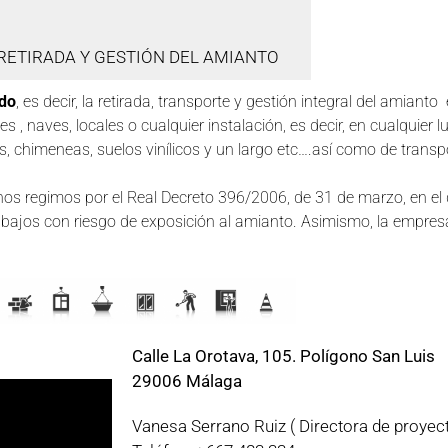
RETIRADA Y GESTIÓN DEL AMIANTO
ado
, es decir, la retirada, transporte y gestión integral del amiant
s , naves, locales o cualquier instalación, es decir, en cualqui
, chimeneas, suelos vinílicos y un largo etc….así como de transpo
os regimos por el Real Decreto 396/2006, de 31 de marzo, en el 
abajos con riesgo de exposición al amianto. Asimismo, la empresa
Calle La Orotava, 105. Polígono San Luis
29006 Málaga
Vanesa Serrano Ruiz ( Directora de proyec